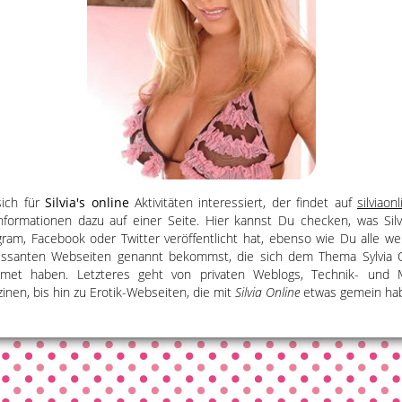
ich für
Silvia's online
Aktivitäten interessiert, der findet auf
silviaon
Informationen dazu auf einer Seite. Hier kannst Du checken, was Silv
gram, Facebook oder Twitter veröffentlicht hat, ebenso wie Du alle we
essanten Webseiten genannt bekommst, die sich dem Thema Sylvia 
dmet haben. Letzteres geht von privaten Weblogs, Technik- und 
inen, bis hin zu Erotik-Webseiten, die mit
Silvia Online
etwas gemein ha